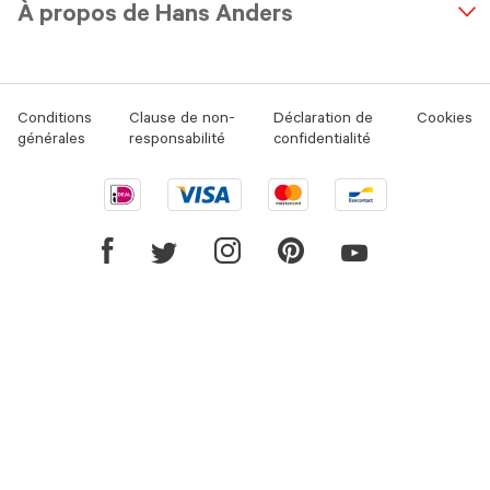
À propos de Hans Anders
Conditions
Clause de non-
Déclaration de
Cookies
générales
responsabilité
confidentialité
Ideal
Visa
Mastercard
Bancontact
logo
logo
logo
logo
Youtube
Facebook
Twitter
Instagram
Pinterest
link
link
link
link
link