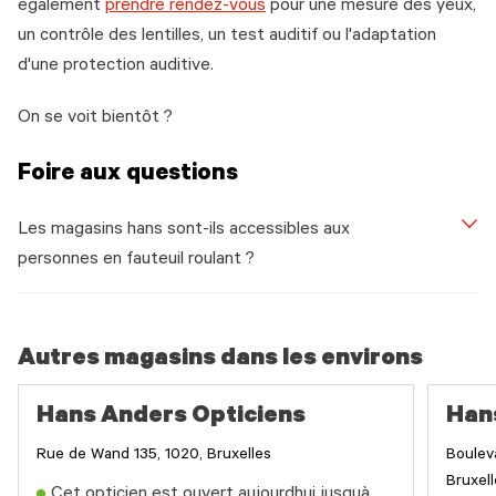
également
prendre rendez-vous
pour une mesure des yeux,
un contrôle des lentilles, un test auditif ou l'adaptation
d'une protection auditive.
On se voit bientôt ?
Foire aux questions
Les magasins hans sont-ils accessibles aux
personnes en fauteuil roulant ?
Autres magasins dans les environs
Hans Anders Opticiens
Han
Rue de Wand 135, 1020, Bruxelles
Boulev
Bruxel
Cet opticien est ouvert aujourdhui jusquà