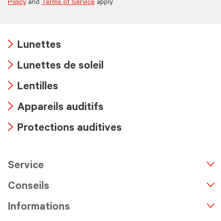
Policy
and
Terms of Service
apply
Lunettes
Arrow
Lunettes de soleil
icon
Arrow
Lentilles
icon
Arrow
Appareils auditifs
icon
Arrow
Protections auditives
icon
Arrow
icon
Service
n
A
r
r
o
w
i
c
o
Conseils
Informations