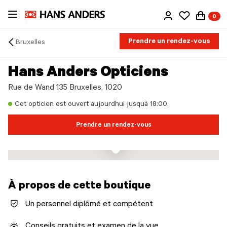
Passer
0
au
contenu
principal
Prendre un rendez-vous
Bruxelles
Arrow
back
Hans Anders Opticiens
Rue de Wand 135 Bruxelles, 1020
Cet opticien est ouvert aujourdhui jusquà 18:00.
Prendre un rendez-vous
À propos de cette boutique
Un personnel diplômé et compétent
Conseils gratuits et examen de la vue