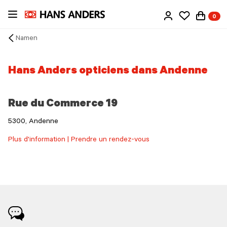
Passer
0
au
contenu
Namen
principal
Arrow
back
Hans Anders opticiens dans Andenne
Rue du Commerce 19
5300, Andenne
Plus d'information | Prendre un rendez-vous