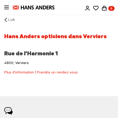
Passer
0
au
contenu
Luik
principal
Arrow
back
Hans Anders opticiens dans Verviers
Rue de l'Harmonie 1
4800, Verviers
Plus d'information | Prendre un rendez-vous