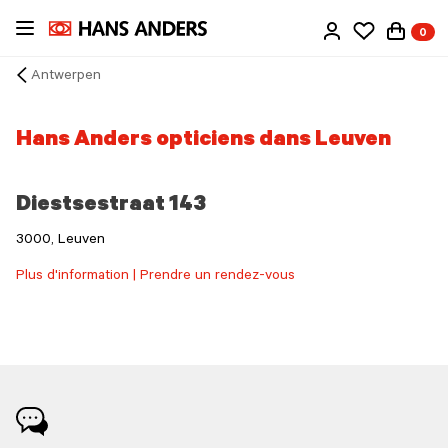
Passer
0
au
contenu
Antwerpen
principal
Arrow
back
Hans Anders opticiens dans Leuven
Diestsestraat 143
3000, Leuven
Plus d'information | Prendre un rendez-vous