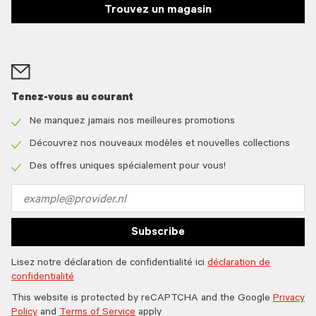
Trouvez un magasin
Tenez-vous au courant
Ne manquez jamais nos meilleures promotions
Check
icon
Découvrez nos nouveaux modèles et nouvelles collections
Check
icon
Des offres uniques spécialement pour vous!
Check
icon
Email
address
Subscribe
Lisez notre déclaration de confidentialité ici
déclaration de
confidentialité
This website is protected by reCAPTCHA and the Google
Privacy
Policy
and
Terms of Service
apply