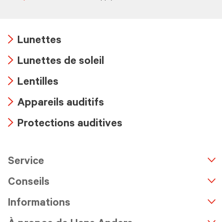
Lunettes
Arrow
Lunettes de soleil
icon
Arrow
Lentilles
icon
Arrow
Appareils auditifs
icon
Arrow
Protections auditives
icon
Arrow
icon
Service
n
A
r
r
o
w
i
c
o
Conseils
Informations