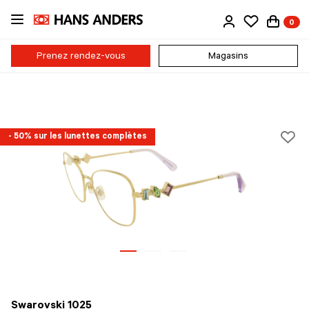
Passer
0
au
contenu
principal
Prenez rendez-vous
Magasins
- 50% sur les lunettes complètes
Swarovski 1025