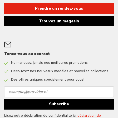
Prendre un rendez-vous
Trouvez un magasin
Tenez-vous au courant
Ne manquez jamais nos meilleures promotions
Check
icon
Découvrez nos nouveaux modèles et nouvelles collections
Check
icon
Des offres uniques spécialement pour vous!
Check
icon
Email
address
Subscribe
Lisez notre déclaration de confidentialité ici
déclaration de