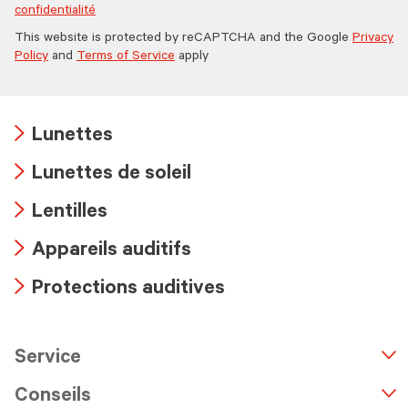
confidentialité
This website is protected by reCAPTCHA and the Google
Privacy
Policy
and
Terms of Service
apply
Lunettes
Arrow
Lunettes de soleil
icon
Arrow
Lentilles
icon
Arrow
Appareils auditifs
icon
Arrow
Protections auditives
icon
Arrow
icon
Service
n
A
r
r
o
w
i
c
o
Conseils