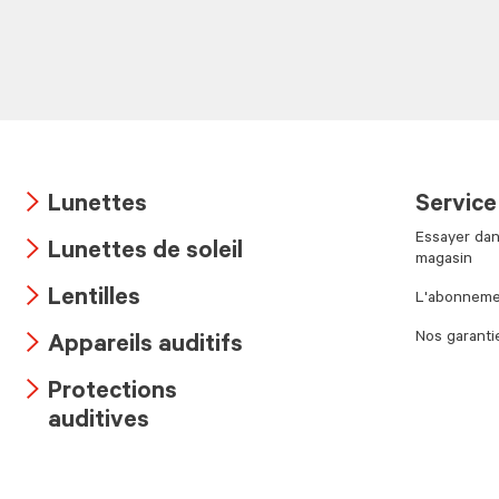
Lunettes
Service
Arrow
Essayer dan
Lunettes de soleil
icon
magasin
Arrow
Lentilles
L'abonnemen
icon
Arrow
Nos garanti
Appareils auditifs
icon
Arrow
Protections
icon
Arrow
auditives
icon