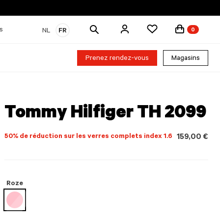
Rechercher
s
NL
FR
0
des
produits
Prenez rendez-vous
Magasins
Tommy Hilfiger TH 2099
50% de réduction sur les verres complets index 1.6
159,00 €
Roze
sélectionné