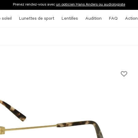
Prenez rendez-vous avec
un opticien Hans Anders ou audiologiste
 soleil
Lunettes de sport
Lentilles
Audition
FAQ
Action