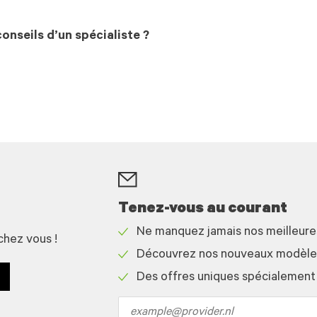
onseils d’un spécialiste ?
Tenez-vous au courant
Ne manquez jamais nos meilleur
chez vous !
Check
Découvrez nos nouveaux modèles 
icon
Check
Des offres uniques spécialement
icon
Check
icon
Email
address