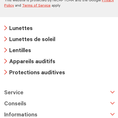
This website is protected by reCAPTCHA and the Google
Privacy
Policy
and
Terms of Service
apply
Lunettes
Arrow
Lunettes de soleil
icon
Arrow
Lentilles
icon
Arrow
Appareils auditifs
icon
Arrow
Protections auditives
icon
Arrow
icon
Service
n
A
r
r
o
w
i
c
o
Conseils
Informations