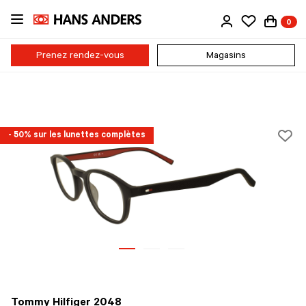
Passer
0
au
contenu
principal
Prenez rendez-vous
Magasins
- 50% sur les lunettes complètes
Tommy Hilfiger 2048