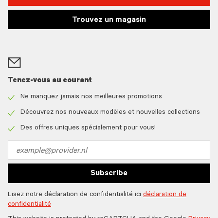
Trouvez un magasin
Tenez-vous au courant
Ne manquez jamais nos meilleures promotions
Check
icon
Découvrez nos nouveaux modèles et nouvelles collections
Check
icon
Des offres uniques spécialement pour vous!
Check
icon
Email
address
Subscribe
Lisez notre déclaration de confidentialité ici
déclaration de
confidentialité