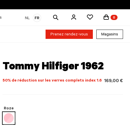
Rechercher
s
NL
FR
0
des
produits
Prenez rendez-vous
Magasins
Tommy Hilfiger 1962
50% de réduction sur les verres complets index 1.6
169,00 €
Roze
sélectionné