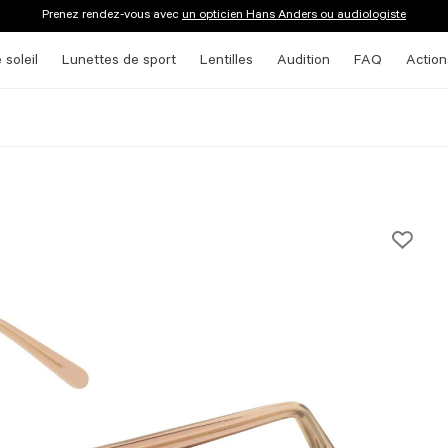
Prenez rendez-vous avec
un opticien Hans Anders ou audiologiste
 soleil
Lunettes de sport
Lentilles
Audition
FAQ
Action