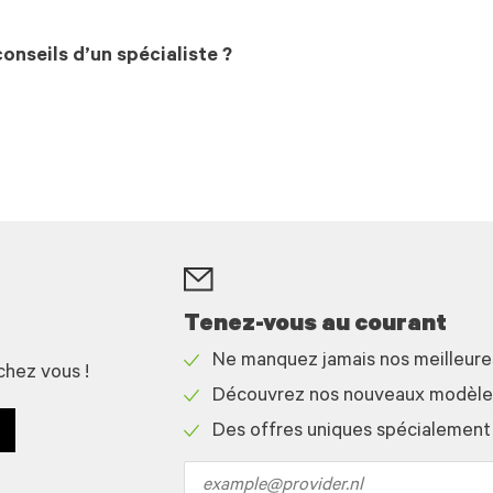
onseils d’un spécialiste ?
Tenez-vous au courant
Ne manquez jamais nos meilleur
chez vous !
Check
Découvrez nos nouveaux modèles 
icon
Check
Des offres uniques spécialement
icon
Check
icon
Email
address