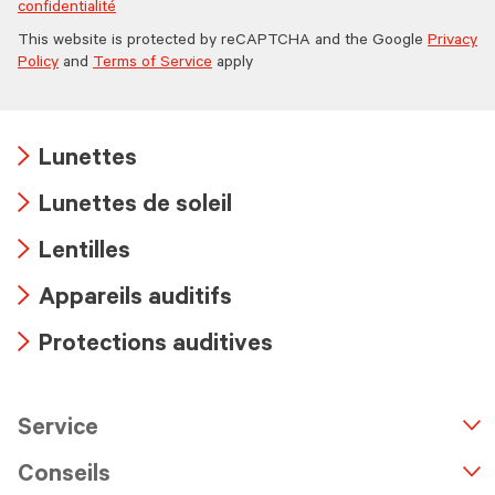
confidentialité
This website is protected by reCAPTCHA and the Google
Privacy
Policy
and
Terms of Service
apply
Lunettes
Arrow
Lunettes de soleil
icon
Arrow
Lentilles
icon
Arrow
Appareils auditifs
icon
Arrow
Protections auditives
icon
Arrow
icon
Service
n
A
r
r
o
w
i
c
o
Conseils