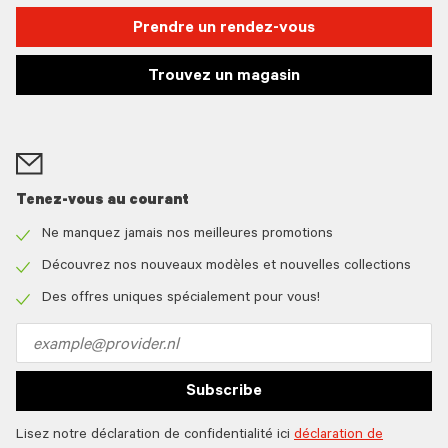
Prendre un rendez-vous
Trouvez un magasin
Tenez-vous au courant
Ne manquez jamais nos meilleures promotions
Check
icon
Découvrez nos nouveaux modèles et nouvelles collections
Check
icon
Des offres uniques spécialement pour vous!
Check
icon
Email
address
Subscribe
Lisez notre déclaration de confidentialité ici
déclaration de