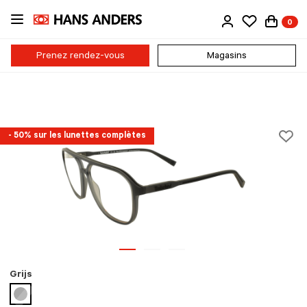
Passer
0
au
contenu
principal
Prenez rendez-vous
Magasins
- 50% sur les lunettes complètes
Grijs