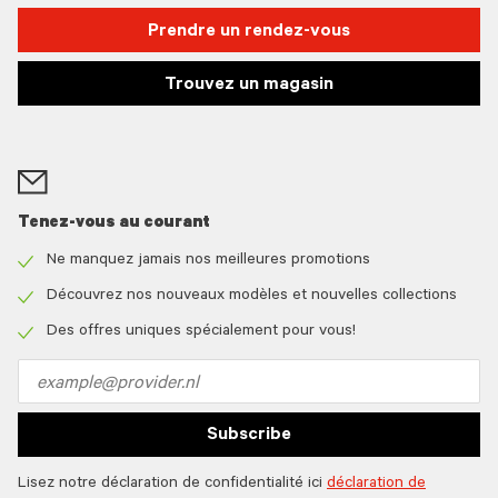
Prendre un rendez-vous
Trouvez un magasin
Tenez-vous au courant
Ne manquez jamais nos meilleures promotions
Check
icon
Découvrez nos nouveaux modèles et nouvelles collections
Check
icon
Des offres uniques spécialement pour vous!
Check
icon
Email
address
Subscribe
Lisez notre déclaration de confidentialité ici
déclaration de