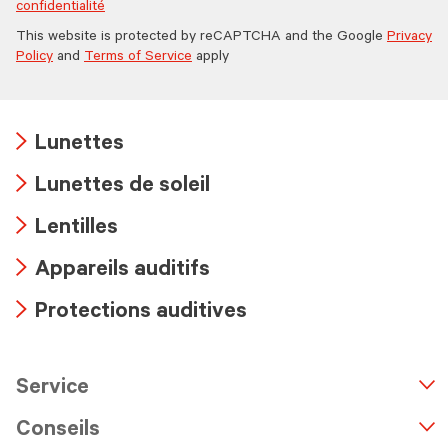
confidentialité
This website is protected by reCAPTCHA and the Google
Privacy
Policy
and
Terms of Service
apply
Lunettes
Arrow
Lunettes de soleil
icon
Arrow
Lentilles
icon
Arrow
Appareils auditifs
icon
Arrow
Protections auditives
icon
Arrow
icon
Service
n
A
r
r
o
w
i
c
o
Conseils