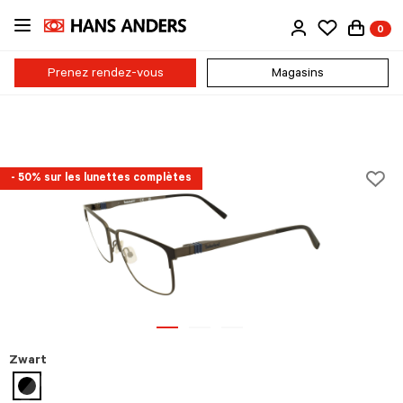
Passer
0
au
contenu
principal
Prenez rendez-vous
Magasins
- 50% sur les lunettes complètes
Zwart