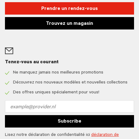
Prendre un rendez-vous
Trouvez un magasin
Tenez-vous au courant
Ne manquez jamais nos meilleures promotions
Check
icon
Découvrez nos nouveaux modèles et nouvelles collections
Check
icon
Des offres uniques spécialement pour vous!
Check
icon
Email
address
Subscribe
Lisez notre déclaration de confidentialité ici
déclaration de