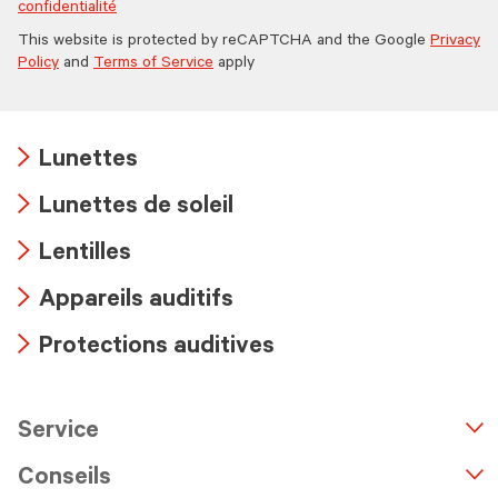
confidentialité
This website is protected by reCAPTCHA and the Google
Privacy
Policy
and
Terms of Service
apply
Lunettes
Arrow
Lunettes de soleil
icon
Arrow
Lentilles
icon
Arrow
Appareils auditifs
icon
Arrow
Protections auditives
icon
Arrow
icon
Service
n
A
r
r
o
w
i
c
o
Conseils