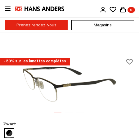
Passer
0
au
contenu
principal
Prenez rendez-vous
Magasins
- 50% sur les lunettes complètes
Zwart