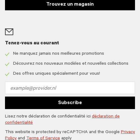
Trouvez un magasin
Tenez-vous au courant
Ne manquez jamais nos meilleures promotions
Check
icon
Découvrez nos nouveaux modèles et nouvelles collections
Check
icon
Des offres uniques spécialement pour vous!
Check
icon
Email
address
Subscribe
Lisez notre déclaration de confidentialité ici
déclaration de
confidentialité
This website is protected by reCAPTCHA and the Google
Privacy
Policy
and
Terms of Service
apply