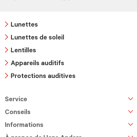
Lunettes
Arrow
Lunettes de soleil
icon
Arrow
Lentilles
icon
Arrow
Appareils auditifs
icon
Arrow
Protections auditives
icon
Arrow
icon
Service
n
A
r
r
o
w
i
c
o
Conseils
Informations