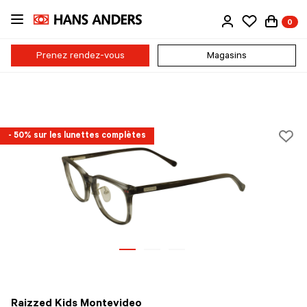
Passer
0
au
contenu
principal
Prenez rendez-vous
Magasins
- 50% sur les lunettes complètes
Raizzed Kids Montevideo