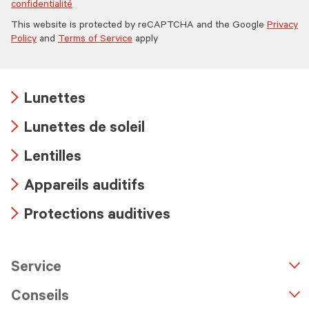
confidentialité
This website is protected by reCAPTCHA and the Google
Privacy
Policy
and
Terms of Service
apply
Lunettes
Arrow
Lunettes de soleil
icon
Arrow
Lentilles
icon
Arrow
Appareils auditifs
icon
Arrow
Protections auditives
icon
Arrow
icon
Service
n
A
r
r
o
w
i
c
o
Conseils