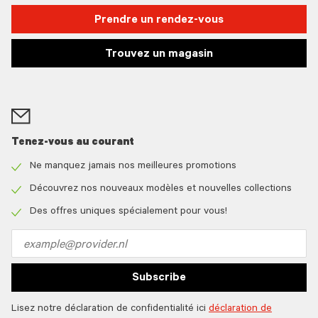
Prendre un rendez-vous
Trouvez un magasin
Tenez-vous au courant
Ne manquez jamais nos meilleures promotions
Check
icon
Découvrez nos nouveaux modèles et nouvelles collections
Check
icon
Des offres uniques spécialement pour vous!
Check
icon
Email
address
Subscribe
Lisez notre déclaration de confidentialité ici
déclaration de