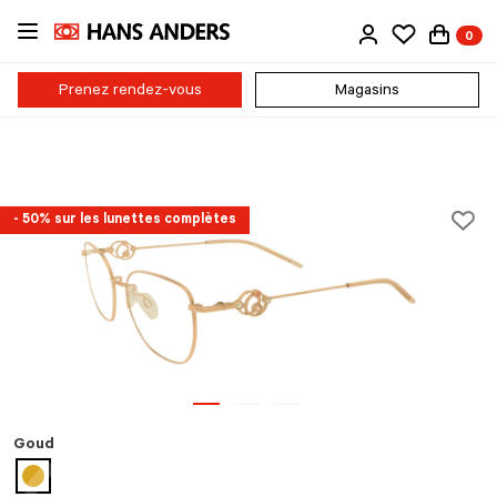
Passer
0
au
contenu
principal
Prenez rendez-vous
Magasins
- 50% sur les lunettes complètes
Goud