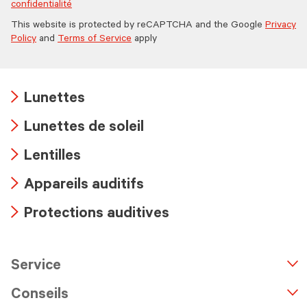
confidentialité
This website is protected by reCAPTCHA and the Google
Privacy
Policy
and
Terms of Service
apply
Lunettes
Arrow
Lunettes de soleil
icon
Arrow
Lentilles
icon
Arrow
Appareils auditifs
icon
Arrow
Protections auditives
icon
Arrow
icon
Service
n
A
r
r
o
w
i
c
o
Conseils