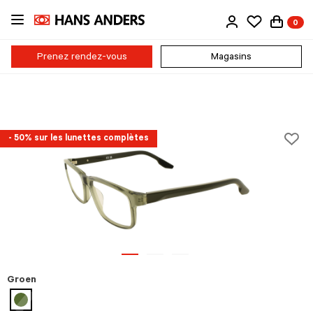
Passer
0
au
contenu
principal
Prenez rendez-vous
Magasins
- 50% sur les lunettes complètes
Groen