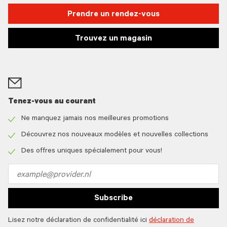
Prendre un rendez-vous
Trouvez un magasin
Tenez-vous au courant
Ne manquez jamais nos meilleures promotions
Check
icon
Découvrez nos nouveaux modèles et nouvelles collections
Check
icon
Des offres uniques spécialement pour vous!
Check
icon
Email
address
Subscribe
Lisez notre déclaration de confidentialité ici
déclaration de