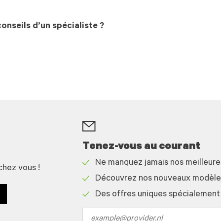
onseils d’un spécialiste ?
Tenez-vous au courant
Ne manquez jamais nos meilleur
chez vous !
Check
Découvrez nos nouveaux modèles 
icon
Check
Des offres uniques spécialement
icon
Check
icon
Email