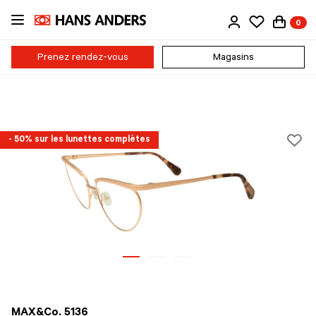
Passer
0
au
contenu
principal
Prenez rendez-vous
Magasins
- 50% sur les lunettes complètes
MAX&Co. 5136