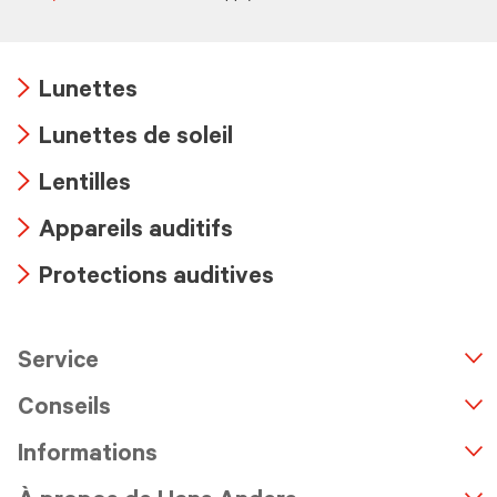
Lunettes
Arrow
Lunettes de soleil
icon
Arrow
Lentilles
icon
Arrow
Appareils auditifs
icon
Arrow
Protections auditives
icon
Arrow
icon
Service
n
A
r
r
o
w
i
c
o
Conseils
Informations