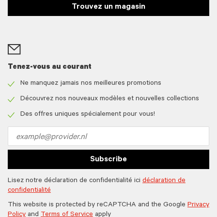
Trouvez un magasin
Tenez-vous au courant
Ne manquez jamais nos meilleures promotions
Check
icon
Découvrez nos nouveaux modèles et nouvelles collections
Check
icon
Des offres uniques spécialement pour vous!
Check
icon
Email
address
Subscribe
Lisez notre déclaration de confidentialité ici
déclaration de
confidentialité
This website is protected by reCAPTCHA and the Google
Privacy
Policy
and
Terms of Service
apply