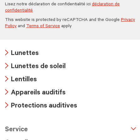
Lisez notre déclaration de confidentialité ici
déclaration de
confidentialité
This website is protected by reCAPTCHA and the Google
Privacy
Policy
and
Terms of Service
apply
Lunettes
Arrow
Lunettes de soleil
icon
Arrow
Lentilles
icon
Arrow
Appareils auditifs
icon
Arrow
Protections auditives
icon
Arrow
icon
Service
n
A
r
r
o
w
i
c
o