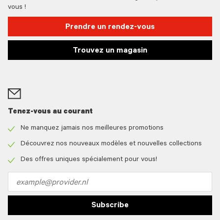
vous !
Prendre un rendez-vous
Trouvez un magasin
Tenez-vous au courant
Ne manquez jamais nos meilleures promotions
Check
icon
Découvrez nos nouveaux modèles et nouvelles collections
Check
icon
Des offres uniques spécialement pour vous!
Check
icon
Email
address
Subscribe