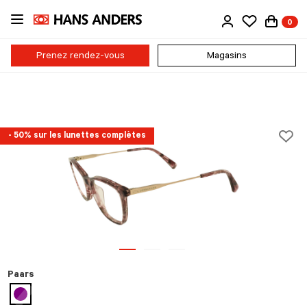
Passer
0
au
contenu
principal
Prenez rendez-vous
Magasins
- 50% sur les lunettes complètes
Paars