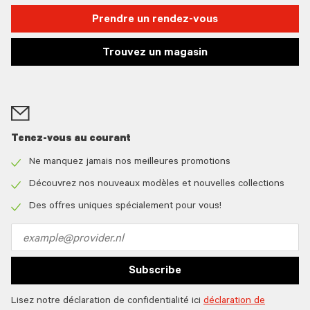
Prendre un rendez-vous
Trouvez un magasin
Tenez-vous au courant
Ne manquez jamais nos meilleures promotions
Check
icon
Découvrez nos nouveaux modèles et nouvelles collections
Check
icon
Des offres uniques spécialement pour vous!
Check
icon
Email
address
Subscribe
Lisez notre déclaration de confidentialité ici
déclaration de