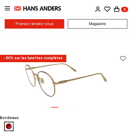
Passer
0
au
contenu
principal
Prenez rendez-vous
Magasins
- 50% sur les lunettes complètes
Bordeaux