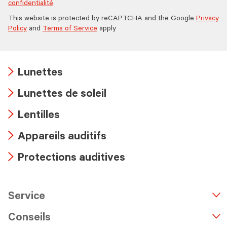
confidentialité
This website is protected by reCAPTCHA and the Google
Privacy
Policy
and
Terms of Service
apply
Lunettes
Arrow
Lunettes de soleil
icon
Arrow
Lentilles
icon
Arrow
Appareils auditifs
icon
Arrow
Protections auditives
icon
Arrow
icon
Service
n
A
r
r
o
w
i
c
o
Conseils