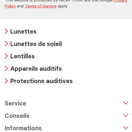
This website is protected by reCAPTCHA and the Google
Privacy
Policy
and
Terms of Service
apply
Lunettes
Arrow
Lunettes de soleil
icon
Arrow
Lentilles
icon
Arrow
Appareils auditifs
icon
Arrow
Protections auditives
icon
Arrow
icon
Service
n
A
r
r
o
w
i
c
o
Conseils
Informations