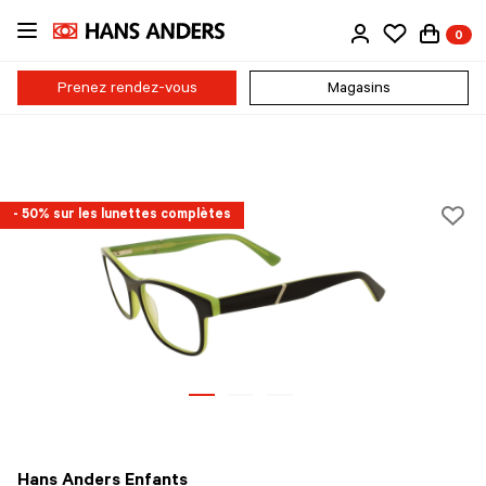
Passer
0
au
contenu
principal
Prenez rendez-vous
Magasins
- 50% sur les lunettes complètes
Hans Anders Enfants