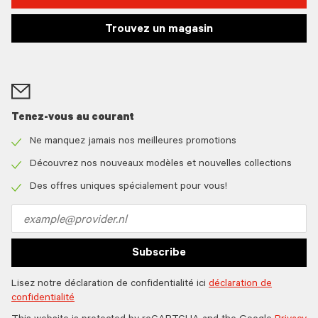
Trouvez un magasin
Tenez-vous au courant
Ne manquez jamais nos meilleures promotions
Check
icon
Découvrez nos nouveaux modèles et nouvelles collections
Check
icon
Des offres uniques spécialement pour vous!
Check
icon
Email
address
Subscribe
Lisez notre déclaration de confidentialité ici
déclaration de
confidentialité