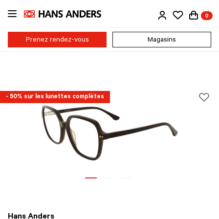
Passer
0
au
contenu
principal
Prenez rendez-vous
Magasins
- 50% sur les lunettes complètes
Hans Anders