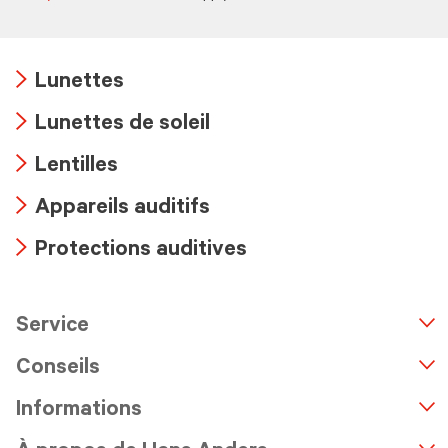
Lunettes
Arrow
Lunettes de soleil
icon
Arrow
Lentilles
icon
Arrow
Appareils auditifs
icon
Arrow
Protections auditives
icon
Arrow
icon
Service
n
A
r
r
o
w
i
c
o
Conseils
Informations