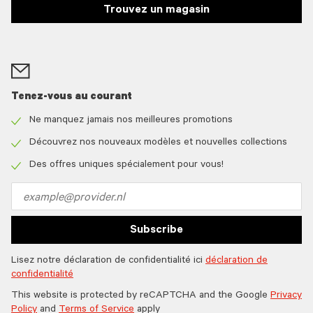
Trouvez un magasin
Tenez-vous au courant
Ne manquez jamais nos meilleures promotions
Check
icon
Découvrez nos nouveaux modèles et nouvelles collections
Check
icon
Des offres uniques spécialement pour vous!
Check
icon
Email
address
Subscribe
Lisez notre déclaration de confidentialité ici
déclaration de
confidentialité
This website is protected by reCAPTCHA and the Google
Privacy
Policy
and
Terms of Service
apply