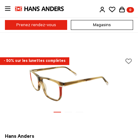
Passer
0
au
contenu
principal
Prenez rendez-vous
Magasins
- 50% sur les lunettes complètes
Hans Anders