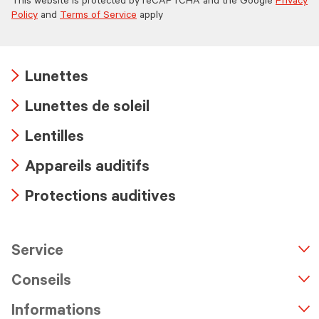
This website is protected by reCAPTCHA and the Google
Privacy
Policy
and
Terms of Service
apply
Lunettes
Arrow
Lunettes de soleil
icon
Arrow
Lentilles
icon
Arrow
Appareils auditifs
icon
Arrow
Protections auditives
icon
Arrow
icon
Service
n
A
r
r
o
w
i
c
o
Conseils
Informations