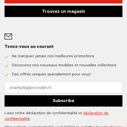
Trouvez un magasin
Tenez-vous au courant
Ne manquez jamais nos meilleures promotions
Check
icon
Découvrez nos nouveaux modèles et nouvelles collections
Check
icon
Des offres uniques spécialement pour vous!
Check
icon
Email
address
Subscribe
Lisez notre déclaration de confidentialité ici
déclaration de
confidentialité