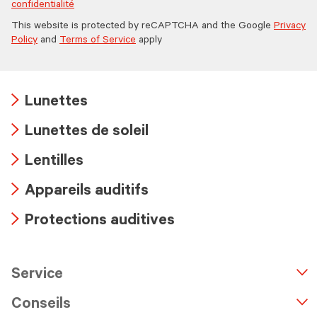
confidentialité
This website is protected by reCAPTCHA and the Google
Privacy
Policy
and
Terms of Service
apply
Lunettes
Arrow
Lunettes de soleil
icon
Arrow
Lentilles
icon
Arrow
Appareils auditifs
icon
Arrow
Protections auditives
icon
Arrow
icon
Service
n
A
r
r
o
w
i
c
o
Conseils