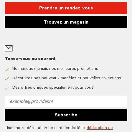
Prendre un rendez-vous
Trouvez un magasin
Tenez-vous au courant
Ne manquez jamais nos meilleures promotions
Check
icon
Découvrez nos nouveaux modèles et nouvelles collections
Check
icon
Des offres uniques spécialement pour vous!
Check
icon
Email
address
Subscribe
Lisez notre déclaration de confidentialité ici
déclaration de