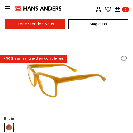
Passer
0
au
contenu
principal
Prenez rendez-vous
Magasins
- 50% sur les lunettes complètes
Bruin