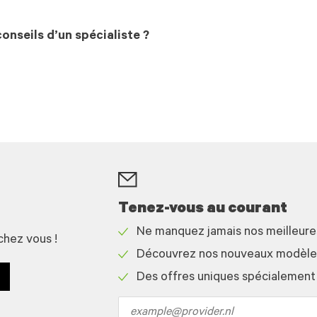
onseils d’un spécialiste ?
Tenez-vous au courant
Ne manquez jamais nos meilleur
chez vous !
Check
Découvrez nos nouveaux modèles 
icon
Check
Des offres uniques spécialement
icon
Check
icon
Email
address