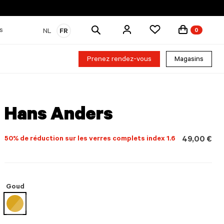
Rechercher
s
NL
FR
0
des
produits
Prenez rendez-vous
Magasins
Hans Anders
50% de réduction sur les verres complets index 1.6
49,00 €
Goud
sélectionné