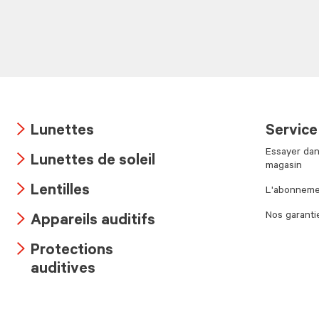
Lunettes
Service
Arrow
Essayer dan
Lunettes de soleil
icon
magasin
Arrow
Lentilles
L'abonnemen
icon
Arrow
Nos garanti
Appareils auditifs
icon
Arrow
Protections
icon
Arrow
auditives
icon