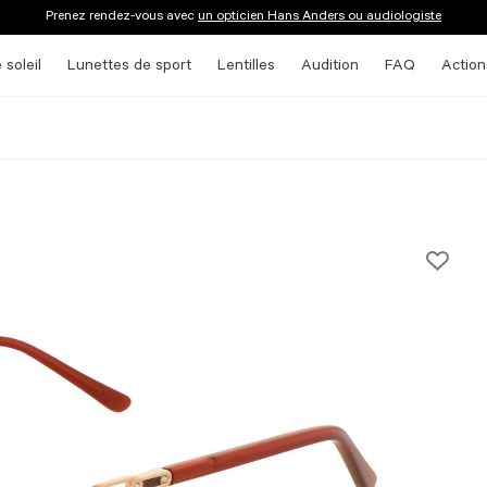
Prenez rendez-vous avec
un opticien Hans Anders ou audiologiste
 soleil
Lunettes de sport
Lentilles
Audition
FAQ
Action