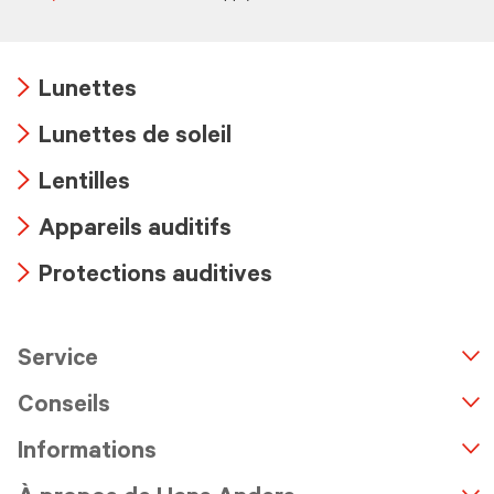
Lunettes
Arrow
Lunettes de soleil
icon
Arrow
Lentilles
icon
Arrow
Appareils auditifs
icon
Arrow
Protections auditives
icon
Arrow
icon
Service
n
A
r
r
o
w
i
c
o
Conseils
Informations