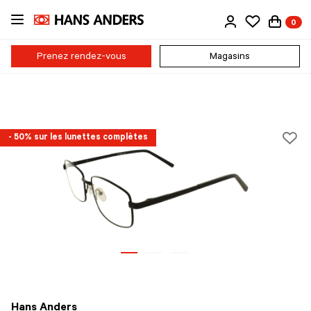
Passer
0
au
contenu
principal
Prenez rendez-vous
Magasins
- 50% sur les lunettes complètes
Hans Anders