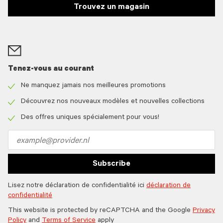
Trouvez un magasin
Tenez-vous au courant
Ne manquez jamais nos meilleures promotions
Check
icon
Découvrez nos nouveaux modèles et nouvelles collections
Check
icon
Des offres uniques spécialement pour vous!
Check
icon
Email
address
Subscribe
Lisez notre déclaration de confidentialité ici
déclaration de
confidentialité
This website is protected by reCAPTCHA and the Google
Privacy
Policy
and
Terms of Service
apply