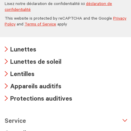
Lisez notre déclaration de confidentialité ici
déclaration de
confidentialité
This website is protected by reCAPTCHA and the Google
Privacy
Policy
and
Terms of Service
apply
Lunettes
Arrow
Lunettes de soleil
icon
Arrow
Lentilles
icon
Arrow
Appareils auditifs
icon
Arrow
Protections auditives
icon
Arrow
icon
Service
n
A
r
r
o
w
i
c
o