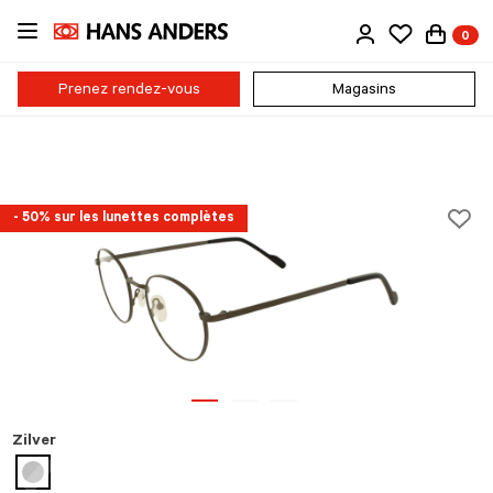
Passer
0
au
contenu
principal
Prenez rendez-vous
Magasins
- 50% sur les lunettes complètes
Zilver