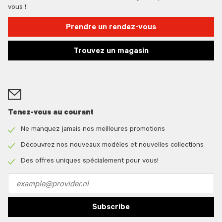
vous !
Prendre un rendez-vous
Trouvez un magasin
Tenez-vous au courant
Ne manquez jamais nos meilleures promotions
Check
icon
Découvrez nos nouveaux modèles et nouvelles collections
Check
icon
Des offres uniques spécialement pour vous!
Check
icon
Email
address
Subscribe