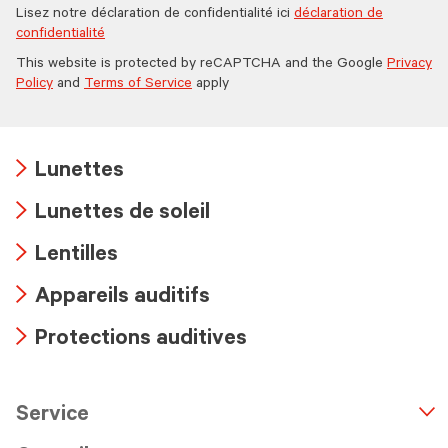
Lisez notre déclaration de confidentialité ici
déclaration de
confidentialité
This website is protected by reCAPTCHA and the Google
Privacy
Policy
and
Terms of Service
apply
Lunettes
Arrow
Lunettes de soleil
icon
Arrow
Lentilles
icon
Arrow
Appareils auditifs
icon
Arrow
Protections auditives
icon
Arrow
icon
Service
n
A
r
r
o
w
i
c
o