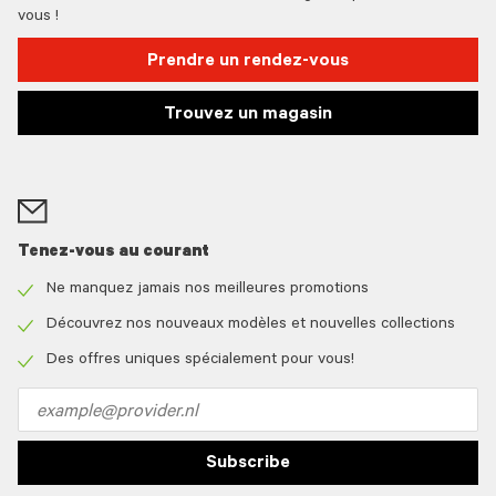
vous !
Prendre un rendez-vous
Trouvez un magasin
Tenez-vous au courant
Ne manquez jamais nos meilleures promotions
Check
icon
Découvrez nos nouveaux modèles et nouvelles collections
Check
icon
Des offres uniques spécialement pour vous!
Check
icon
Email
address
Subscribe