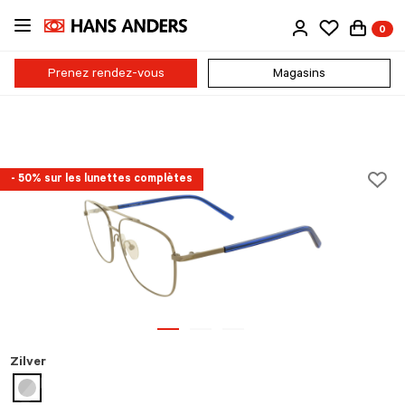
Passer
0
au
contenu
principal
Prenez rendez-vous
Magasins
- 50% sur les lunettes complètes
Zilver