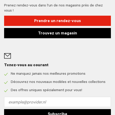
Prenez rendez-vous dans l'un de nos magasins près de chez
vous !
Prendre un rendez-vous
Trouvez un magasin
Tenez-vous au courant
Ne manquez jamais nos meilleures promotions
Check
icon
Découvrez nos nouveaux modèles et nouvelles collections
Check
icon
Des offres uniques spécialement pour vous!
Check
icon
Email
address
Subscribe