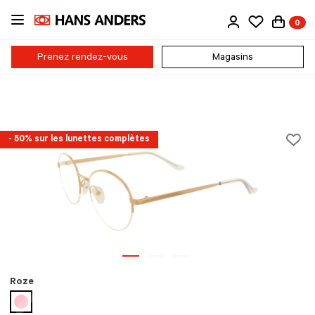
Passer
0
au
contenu
principal
Prenez rendez-vous
Magasins
- 50% sur les lunettes complètes
Roze