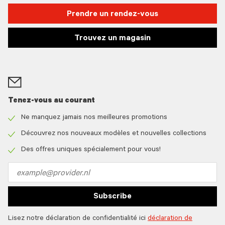
Prendre un rendez-vous
Trouvez un magasin
Tenez-vous au courant
Ne manquez jamais nos meilleures promotions
Check
icon
Découvrez nos nouveaux modèles et nouvelles collections
Check
icon
Des offres uniques spécialement pour vous!
Check
icon
Email
address
Subscribe
Lisez notre déclaration de confidentialité ici
déclaration de