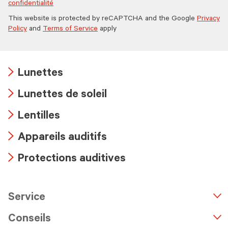
confidentialité
This website is protected by reCAPTCHA and the Google
Privacy
Policy
and
Terms of Service
apply
Lunettes
Arrow
Lunettes de soleil
icon
Arrow
Lentilles
icon
Arrow
Appareils auditifs
icon
Arrow
Protections auditives
icon
Arrow
icon
Service
n
A
r
r
o
w
i
c
o
Conseils