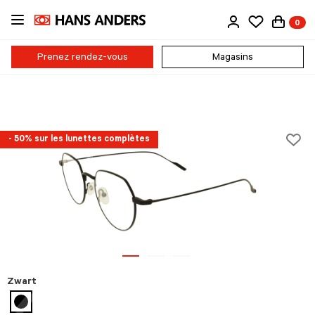
Passer
0
au
contenu
principal
Prenez rendez-vous
Magasins
- 50% sur les lunettes complètes
Zwart