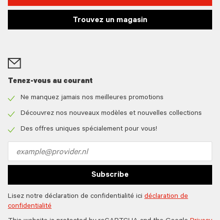
Trouvez un magasin
Tenez-vous au courant
Ne manquez jamais nos meilleures promotions
Check
icon
Découvrez nos nouveaux modèles et nouvelles collections
Check
icon
Des offres uniques spécialement pour vous!
Check
icon
Email
address
Subscribe
Lisez notre déclaration de confidentialité ici
déclaration de
confidentialité