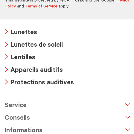
This website is protected by reCAPTCHA and the Google
Privacy
Policy
and
Terms of Service
apply
Lunettes
Arrow
Lunettes de soleil
icon
Arrow
Lentilles
icon
Arrow
Appareils auditifs
icon
Arrow
Protections auditives
icon
Arrow
icon
Service
n
A
r
r
o
w
i
c
o
Conseils
Informations