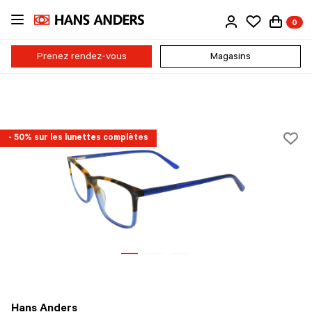
Passer
0
au
contenu
principal
Prenez rendez-vous
Magasins
- 50% sur les lunettes complètes
Hans Anders