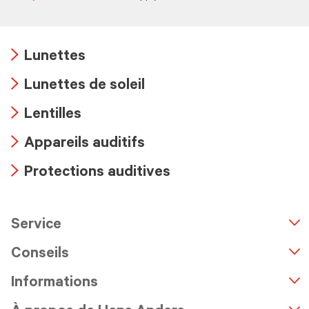
Lunettes
Arrow
Lunettes de soleil
icon
Arrow
Lentilles
icon
Arrow
Appareils auditifs
icon
Arrow
Protections auditives
icon
Arrow
icon
Service
n
A
r
r
o
w
i
c
o
Conseils
Informations