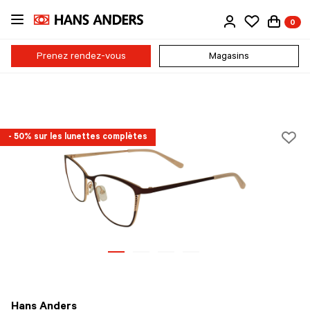
Passer
0
au
contenu
principal
Prenez rendez-vous
Magasins
- 50% sur les lunettes complètes
Hans Anders