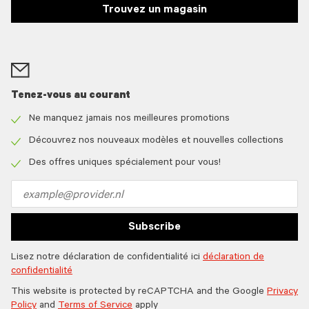
Trouvez un magasin
Tenez-vous au courant
Ne manquez jamais nos meilleures promotions
Check
icon
Découvrez nos nouveaux modèles et nouvelles collections
Check
icon
Des offres uniques spécialement pour vous!
Check
icon
Email
address
Subscribe
Lisez notre déclaration de confidentialité ici
déclaration de
confidentialité
This website is protected by reCAPTCHA and the Google
Privacy
Policy
and
Terms of Service
apply