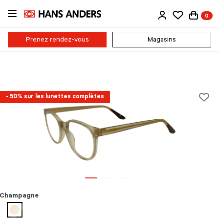
Passer
0
au
contenu
principal
Prenez rendez-vous
Magasins
- 50% sur les lunettes complètes
Champagne