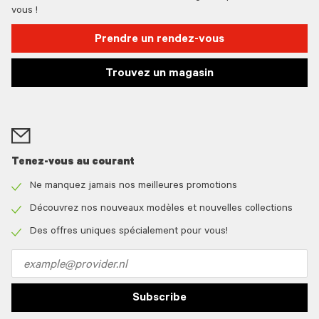
vous !
Prendre un rendez-vous
Trouvez un magasin
Tenez-vous au courant
Ne manquez jamais nos meilleures promotions
Check
icon
Découvrez nos nouveaux modèles et nouvelles collections
Check
icon
Des offres uniques spécialement pour vous!
Check
icon
Email
address
Subscribe