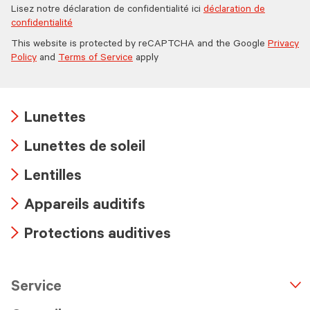
Lisez notre déclaration de confidentialité ici
déclaration de
confidentialité
This website is protected by reCAPTCHA and the Google
Privacy
Policy
and
Terms of Service
apply
Lunettes
Arrow
Lunettes de soleil
icon
Arrow
Lentilles
icon
Arrow
Appareils auditifs
icon
Arrow
Protections auditives
icon
Arrow
icon
Service
n
A
r
r
o
w
i
c
o