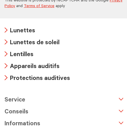
This website is protected by reCAPTCHA and the Google
Privacy
Policy
and
Terms of Service
apply
Lunettes
Arrow
Lunettes de soleil
icon
Arrow
Lentilles
icon
Arrow
Appareils auditifs
icon
Arrow
Protections auditives
icon
Arrow
icon
Service
n
A
r
r
o
w
i
c
o
Conseils
Informations