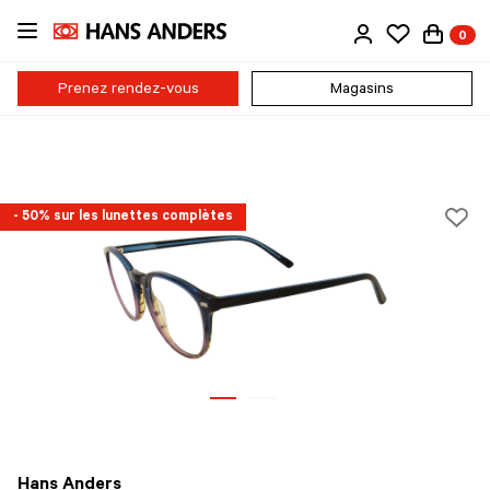
Passer
0
au
contenu
principal
Prenez rendez-vous
Magasins
- 50% sur les lunettes complètes
Hans Anders