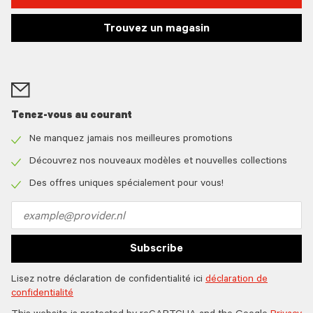
Trouvez un magasin
Tenez-vous au courant
Ne manquez jamais nos meilleures promotions
Check
icon
Découvrez nos nouveaux modèles et nouvelles collections
Check
icon
Des offres uniques spécialement pour vous!
Check
icon
Email
address
Subscribe
Lisez notre déclaration de confidentialité ici
déclaration de
confidentialité