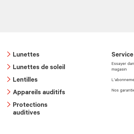
Lunettes
Service
Arrow
Essayer dan
Lunettes de soleil
icon
magasin
Arrow
Lentilles
L'abonnemen
icon
Arrow
Nos garanti
Appareils auditifs
icon
Arrow
Protections
icon
Arrow
auditives
icon