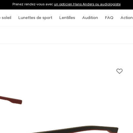
Prenez rendez-vous avec
un opticien Hans Anders ou audiologiste
 soleil
Lunettes de sport
Lentilles
Audition
FAQ
Action