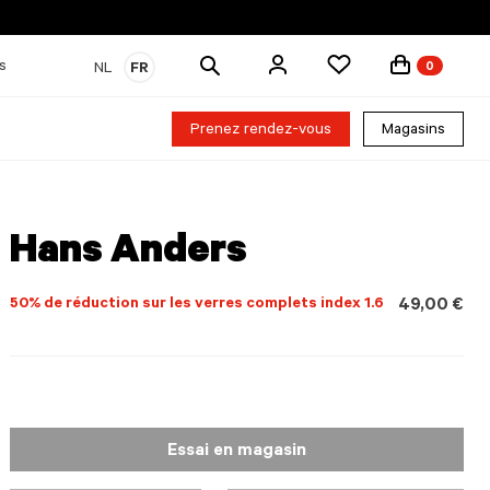
Rechercher
s
NL
FR
0
des
produits
Prenez rendez-vous
Magasins
Hans Anders
50% de réduction sur les verres complets index 1.6
49,00 €
Essai en magasin