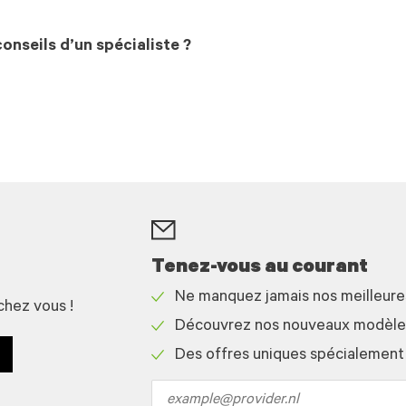
onseils d’un spécialiste ?
Tenez-vous au courant
Ne manquez jamais nos meilleur
chez vous !
Check
Découvrez nos nouveaux modèles 
icon
Check
Des offres uniques spécialement
icon
Check
icon
Email
address