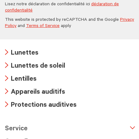
Lisez notre déclaration de confidentialité ici
déclaration de
confidentialité
This website is protected by reCAPTCHA and the Google
Privacy
Policy
and
Terms of Service
apply
Lunettes
Arrow
Lunettes de soleil
icon
Arrow
Lentilles
icon
Arrow
Appareils auditifs
icon
Arrow
Protections auditives
icon
Arrow
icon
Service
n
A
r
r
o
w
i
c
o