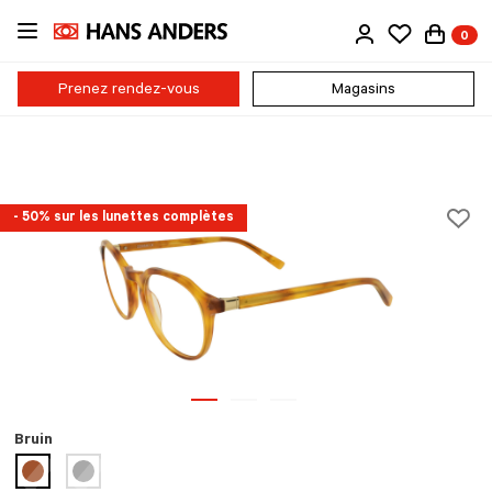
Passer
0
au
contenu
principal
Prenez rendez-vous
Magasins
- 50% sur les lunettes complètes
Bruin