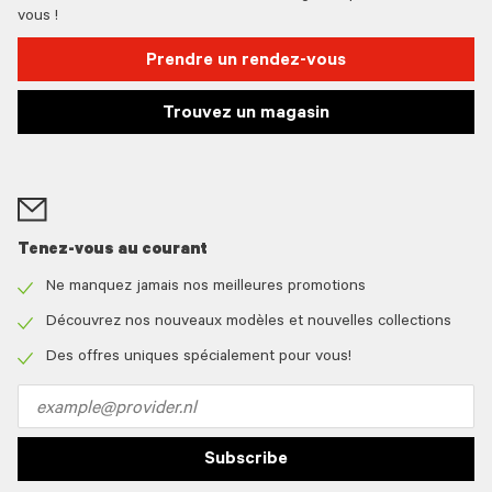
vous !
Prendre un rendez-vous
Trouvez un magasin
Tenez-vous au courant
Ne manquez jamais nos meilleures promotions
Check
icon
Découvrez nos nouveaux modèles et nouvelles collections
Check
icon
Des offres uniques spécialement pour vous!
Check
icon
Email
address
Subscribe