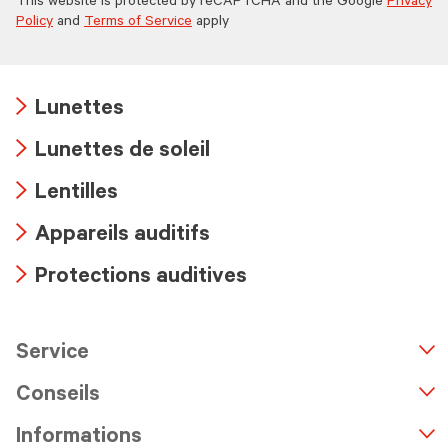
This website is protected by reCAPTCHA and the Google
Privacy
Policy
and
Terms of Service
apply
Lunettes
Arrow
Lunettes de soleil
icon
Arrow
Lentilles
icon
Arrow
Appareils auditifs
icon
Arrow
Protections auditives
icon
Arrow
icon
Service
n
A
r
r
o
w
i
c
o
Conseils
Informations