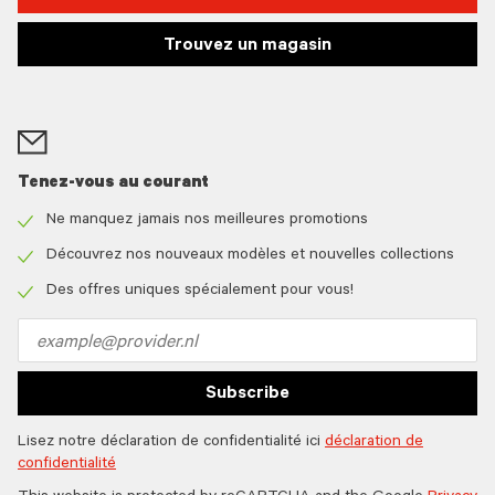
Trouvez un magasin
Tenez-vous au courant
Ne manquez jamais nos meilleures promotions
Check
icon
Découvrez nos nouveaux modèles et nouvelles collections
Check
icon
Des offres uniques spécialement pour vous!
Check
icon
Email
address
Subscribe
Lisez notre déclaration de confidentialité ici
déclaration de
confidentialité