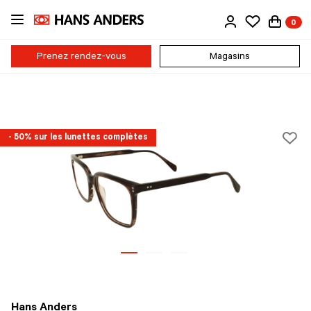
Passer
0
au
contenu
principal
Prenez rendez-vous
Magasins
- 50% sur les lunettes complètes
Hans Anders