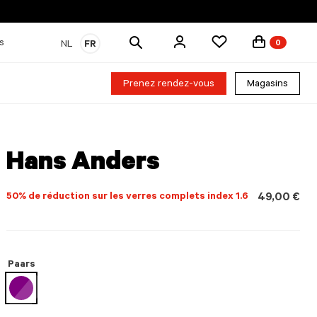
Rechercher
s
NL
FR
0
des
produits
Prenez rendez-vous
Magasins
Hans Anders
50% de réduction sur les verres complets index 1.6
49,00 €
Paars
sélectionné