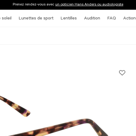
Prenez rendez-vous avec
un opticien Hans Anders ou audiologiste
 soleil
Lunettes de sport
Lentilles
Audition
FAQ
Action