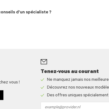
onseils d’un spécialiste ?
Tenez-vous au courant
Ne manquez jamais nos meilleur
chez vous !
Check
Découvrez nos nouveaux modèles 
icon
Check
Des offres uniques spécialement
icon
Check
icon
Email
address