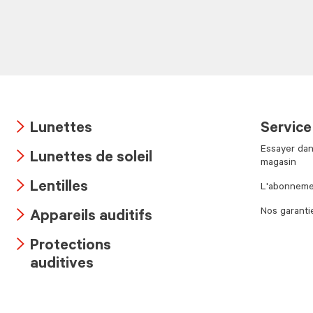
Lunettes
Service
Arrow
Essayer dan
Lunettes de soleil
icon
magasin
Arrow
Lentilles
L'abonnemen
icon
Arrow
Nos garanti
Appareils auditifs
icon
Arrow
Protections
icon
Arrow
auditives
icon