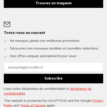
Trouvez un magasin
Tenez-vous au courant
Ne manquez jamais nos meilleures promotions
Check
icon
Découvrez nos nouveaux modèles et nouvelles collections
Check
icon
Des offres uniques spécialement pour vous!
Check
icon
Email
address
Subscribe
Lisez notre déclaration de confidentialité ici
déclaration de
confidentialité
This website is protected by reCAPTCHA and the Google
Privacy
Policy
and
Terms of Service
apply