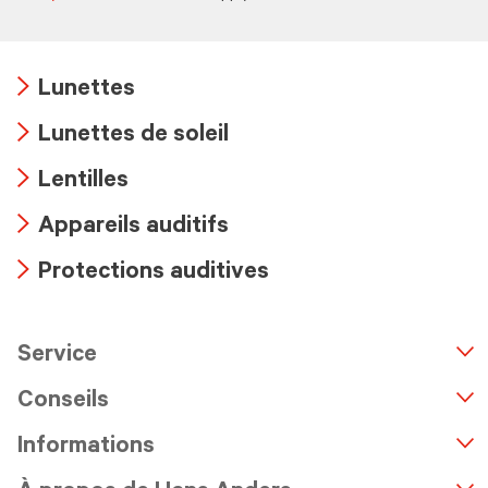
Lunettes
Arrow
Lunettes de soleil
icon
Arrow
Lentilles
icon
Arrow
Appareils auditifs
icon
Arrow
Protections auditives
icon
Arrow
icon
Service
n
A
r
r
o
w
i
c
o
Conseils
Informations