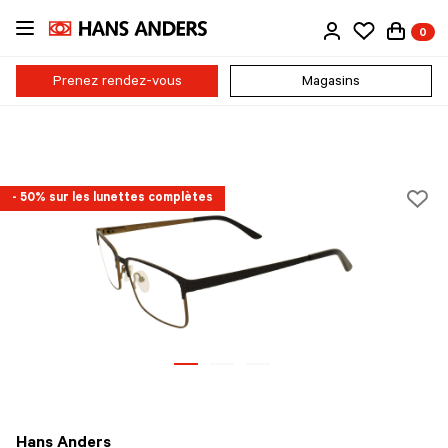
Passer
0
au
contenu
principal
Prenez rendez-vous
Magasins
- 50% sur les lunettes complètes
Hans Anders