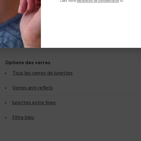
Matériau
Acetate
Lisez notre
déclaration de confidentialité
ici
 Découvrez ci-dessous les options de personnalisation
Options des verres
Tous les verres de lunettes
Verres anti-reflets
lunettes extra fines
Filtre bleu