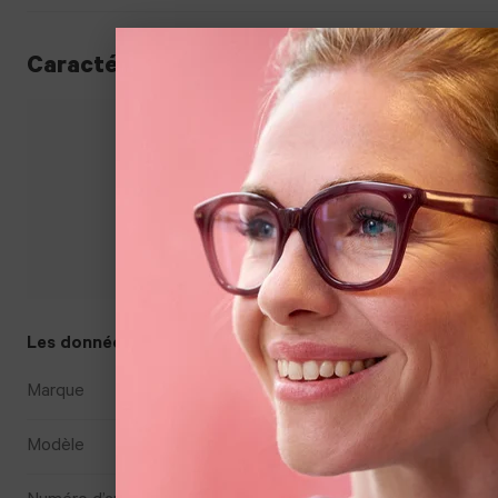
Caractéristiques du produit
16 mm
38 mm
55 mm
Les données
Marque
Hans Anders
Modèle
B002822