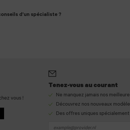
onseils d’un spécialiste ?
Tenez-vous au courant
Ne manquez jamais nos meilleur
chez vous !
Check
Découvrez nos nouveaux modèles 
icon
Check
Des offres uniques spécialement
icon
Check
icon
Email
address