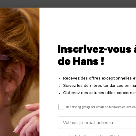
Inscrivez-vous 
de Hans !
140 mm
Recevez des offres exceptionnelles et
Suivez les dernières tendances en ma
Obtenez des astuces utiles concernan
Couleur
Paars
Ik ontvang graag per email de nieuwste collecties,
Email
Forme
Rechthoekig
address