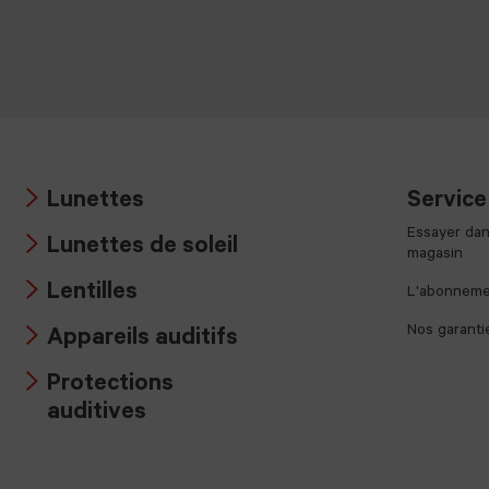
Lunettes
Service
Arrow
Essayer dan
Lunettes de soleil
icon
magasin
Arrow
Lentilles
L'abonnemen
icon
Arrow
Nos garanti
Appareils auditifs
icon
Arrow
Protections
icon
Arrow
auditives
icon