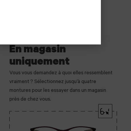
inschrijving
En magasin
uniquement
Vous vous demandez à quoi elles ressemblent
vraiment ? Sélectionnez jusqu’à quatre
montures pour les essayer dans un magasin
près de chez vous.