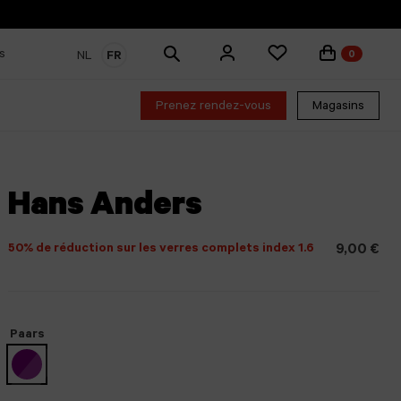
Rechercher
s
NL
FR
0
des
produits
Prenez rendez-vous
Magasins
Hans Anders
50% de réduction sur les verres complets index 1.6
9,00 €
Paars
sélectionné