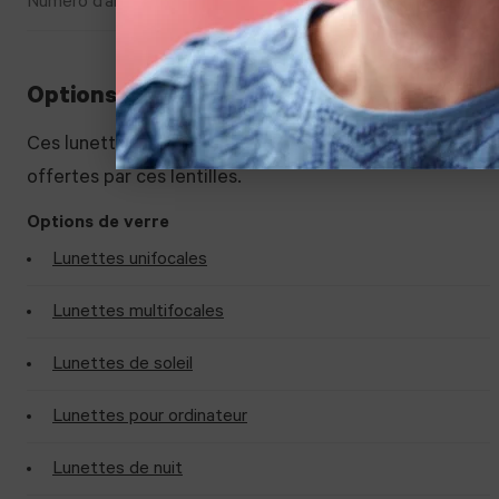
Numéro d’article
2227375
Options d’adaptation
Ces lunettes peuvent être adaptées à vos préférences.
offertes par ces lentilles.
Options de verre
Lunettes unifocales
Lunettes multifocales
Lunettes de soleil
Lunettes pour ordinateur
Lunettes de nuit