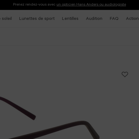
Prenez rendez-vous avec
un opticien Hans Anders ou audiologiste
 soleil
Lunettes de sport
Lentilles
Audition
FAQ
Action