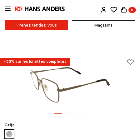
Passer
0
au
contenu
principal
Prenez rendez-vous
Magasins
- 50% sur les lunettes complètes
Grijs