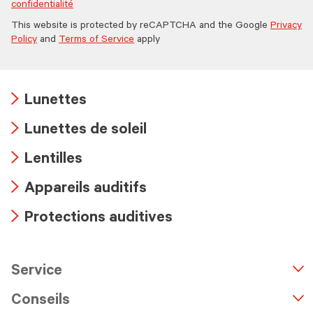
confidentialité
This website is protected by reCAPTCHA and the Google
Privacy
Policy
and
Terms of Service
apply
Lunettes
Arrow
Lunettes de soleil
icon
Arrow
Lentilles
icon
Arrow
Appareils auditifs
icon
Arrow
Protections auditives
icon
Arrow
icon
Service
n
A
r
r
o
w
i
c
o
Conseils