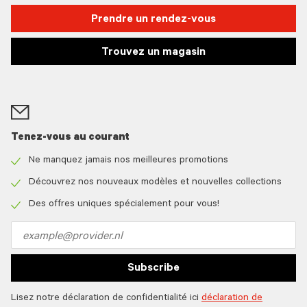
Prendre un rendez-vous
Trouvez un magasin
Tenez-vous au courant
Ne manquez jamais nos meilleures promotions
Check
icon
Découvrez nos nouveaux modèles et nouvelles collections
Check
icon
Des offres uniques spécialement pour vous!
Check
icon
Email
address
Subscribe
Lisez notre déclaration de confidentialité ici
déclaration de