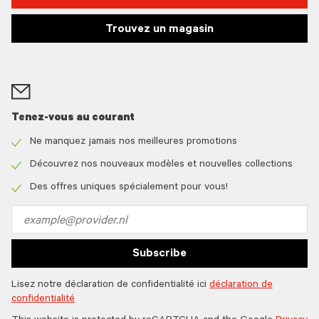
Trouvez un magasin
Tenez-vous au courant
Ne manquez jamais nos meilleures promotions
Check
icon
Découvrez nos nouveaux modèles et nouvelles collections
Check
icon
Des offres uniques spécialement pour vous!
Check
icon
Email
address
Subscribe
Lisez notre déclaration de confidentialité ici
déclaration de
confidentialité