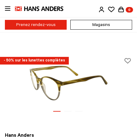
Passer
0
au
contenu
principal
Prenez rendez-vous
Magasins
- 50% sur les lunettes complètes
Hans Anders