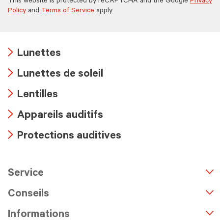
This website is protected by reCAPTCHA and the Google
Privacy
Policy
and
Terms of Service
apply
Lunettes
Arrow
Lunettes de soleil
icon
Arrow
Lentilles
icon
Arrow
Appareils auditifs
icon
Arrow
Protections auditives
icon
Arrow
icon
Service
n
A
r
r
o
w
i
c
o
Conseils
Informations