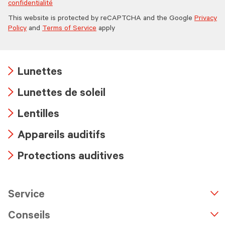
confidentialité
This website is protected by reCAPTCHA and the Google
Privacy
Policy
and
Terms of Service
apply
Lunettes
Arrow
Lunettes de soleil
icon
Arrow
Lentilles
icon
Arrow
Appareils auditifs
icon
Arrow
Protections auditives
icon
Arrow
icon
Service
n
A
r
r
o
w
i
c
o
Conseils