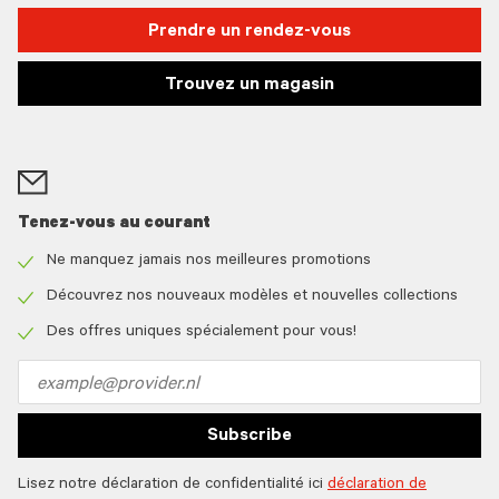
Prendre un rendez-vous
Trouvez un magasin
Tenez-vous au courant
Ne manquez jamais nos meilleures promotions
Check
icon
Découvrez nos nouveaux modèles et nouvelles collections
Check
icon
Des offres uniques spécialement pour vous!
Check
icon
Email
address
Subscribe
Lisez notre déclaration de confidentialité ici
déclaration de