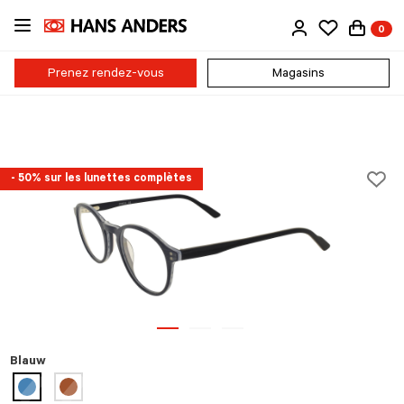
Passer
0
au
contenu
principal
Prenez rendez-vous
Magasins
- 50% sur les lunettes complètes
Blauw