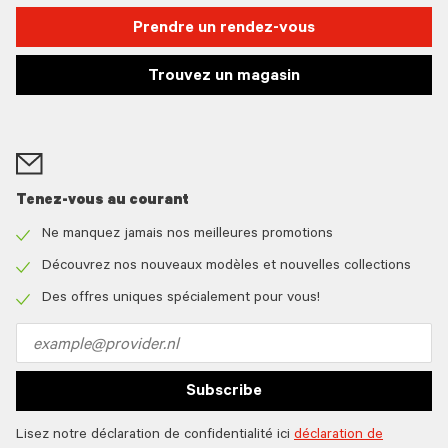
Prendre un rendez-vous
Trouvez un magasin
Tenez-vous au courant
Ne manquez jamais nos meilleures promotions
Check
icon
Découvrez nos nouveaux modèles et nouvelles collections
Check
icon
Des offres uniques spécialement pour vous!
Check
icon
Email
address
Subscribe
Lisez notre déclaration de confidentialité ici
déclaration de