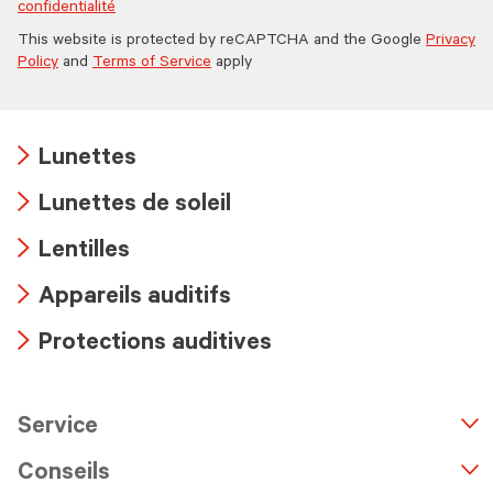
confidentialité
This website is protected by reCAPTCHA and the Google
Privacy
Policy
and
Terms of Service
apply
Lunettes
Arrow
Lunettes de soleil
icon
Arrow
Lentilles
icon
Arrow
Appareils auditifs
icon
Arrow
Protections auditives
icon
Arrow
icon
Service
n
A
r
r
o
w
i
c
o
Conseils