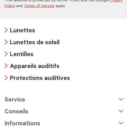
This website is protected by reCAPTCHA and the Google
Privacy
Policy
and
Terms of Service
apply
Lunettes
Arrow
Lunettes de soleil
icon
Arrow
Lentilles
icon
Arrow
Appareils auditifs
icon
Arrow
Protections auditives
icon
Arrow
icon
Service
n
A
r
r
o
w
i
c
o
Conseils
Informations