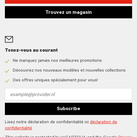
Trouvez un magasin
Tenez-vous au courant
Ne manquez jamais nos meilleures promotions
Check
icon
Découvrez nos nouveaux modèles et nouvelles collections
Check
icon
Des offres uniques spécialement pour vous!
Check
icon
Email
address
Subscribe
Lisez notre déclaration de confidentialité ici
déclaration de
confidentialité