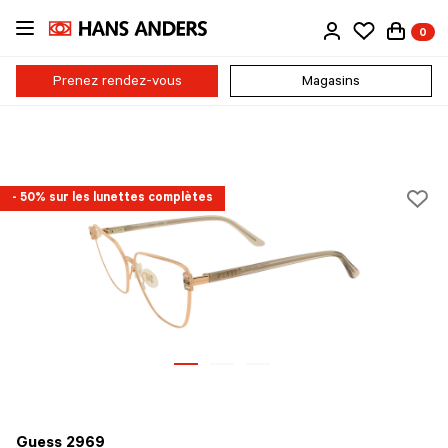
Passer
0
au
contenu
principal
Prenez rendez-vous
Magasins
- 50% sur les lunettes complètes
Guess 2969