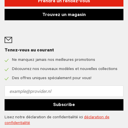
Prendre un rendez-vous
Trouvez un magasin
Tenez-vous au courant
Ne manquez jamais nos meilleures promotions
Check
icon
Découvrez nos nouveaux modèles et nouvelles collections
Check
icon
Des offres uniques spécialement pour vous!
Check
icon
Email
address
Subscribe
Lisez notre déclaration de confidentialité ici
déclaration de
confidentialité