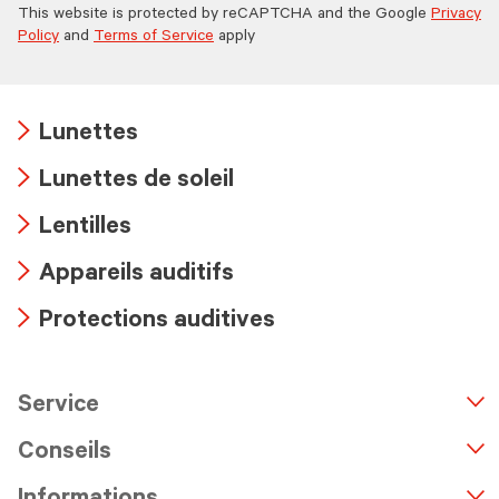
This website is protected by reCAPTCHA and the Google
Privacy
Policy
and
Terms of Service
apply
Lunettes
Arrow
Lunettes de soleil
icon
Arrow
Lentilles
icon
Arrow
Appareils auditifs
icon
Arrow
Protections auditives
icon
Arrow
icon
Service
n
A
r
r
o
w
i
c
o
Conseils