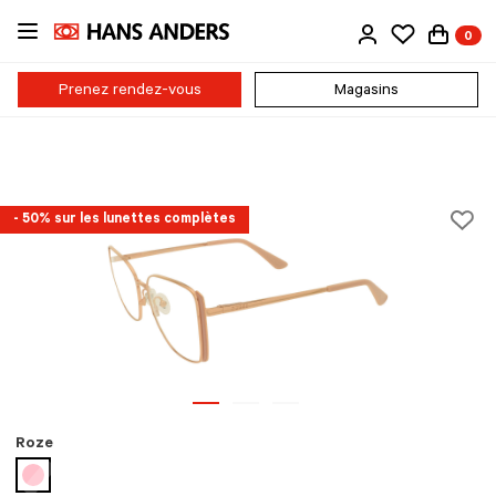
Passer
0
au
contenu
principal
Prenez rendez-vous
Magasins
- 50% sur les lunettes complètes
Roze