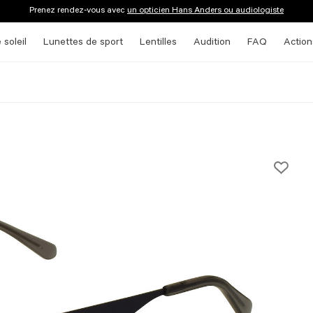
Prenez rendez-vous avec
un opticien Hans Anders ou audiologiste
 soleil
Lunettes de sport
Lentilles
Audition
FAQ
Action