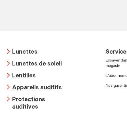
Lunettes
Service
Arrow
Essayer dan
Lunettes de soleil
icon
magasin
Arrow
Lentilles
L'abonnemen
icon
Arrow
Nos garanti
Appareils auditifs
icon
Arrow
Protections
icon
Arrow
auditives
icon