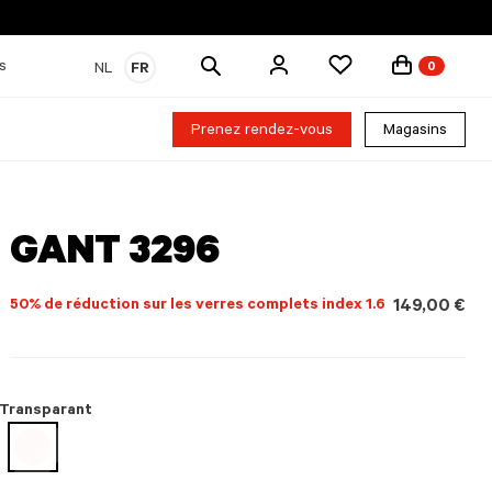
Rechercher
s
NL
FR
0
des
produits
Prenez rendez-vous
Magasins
GANT 3296
50% de réduction sur les verres complets index 1.6
149,00 €
Transparant
sélectionné