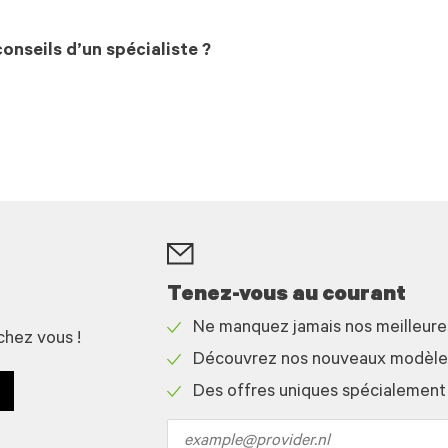
onseils d’un spécialiste ?
Tenez-vous au courant
Ne manquez jamais nos meilleur
chez vous !
Check
Découvrez nos nouveaux modèles 
icon
Check
Des offres uniques spécialement
icon
Check
icon
Email
address