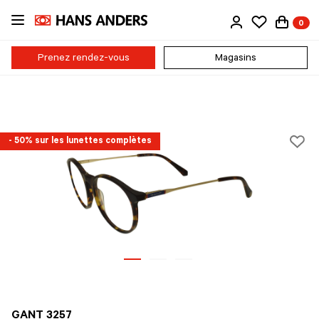
Passer
0
au
contenu
principal
Prenez rendez-vous
Magasins
- 50% sur les lunettes complètes
GANT 3257