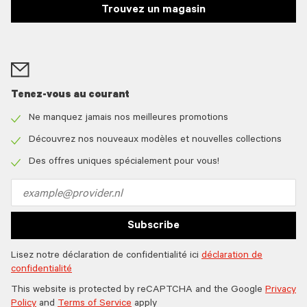
Trouvez un magasin
Tenez-vous au courant
Ne manquez jamais nos meilleures promotions
Check
icon
Découvrez nos nouveaux modèles et nouvelles collections
Check
icon
Des offres uniques spécialement pour vous!
Check
icon
Email
address
Subscribe
Lisez notre déclaration de confidentialité ici
déclaration de
confidentialité
This website is protected by reCAPTCHA and the Google
Privacy
Policy
and
Terms of Service
apply