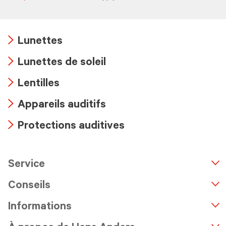
Lunettes
Arrow
Lunettes de soleil
icon
Arrow
Lentilles
icon
Arrow
Appareils auditifs
icon
Arrow
Protections auditives
icon
Arrow
icon
Service
n
A
r
r
o
w
i
c
o
Conseils
Informations