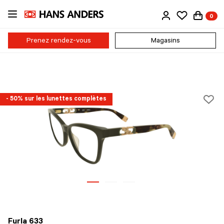
Passer
0
au
contenu
principal
Prenez rendez-vous
Magasins
- 50% sur les lunettes complètes
Furla 633