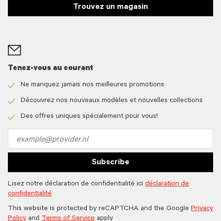
Trouvez un magasin
Tenez-vous au courant
Ne manquez jamais nos meilleures promotions
Check
icon
Découvrez nos nouveaux modèles et nouvelles collections
Check
icon
Des offres uniques spécialement pour vous!
Check
icon
Email
address
Subscribe
Lisez notre déclaration de confidentialité ici
déclaration de
confidentialité
This website is protected by reCAPTCHA and the Google
Privacy
Policy
and
Terms of Service
apply