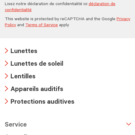
Lisez notre déclaration de confidentialité ici
déclaration de
confidentialité
This website is protected by reCAPTCHA and the Google
Privacy
Policy
and
Terms of Service
apply
Lunettes
Arrow
Lunettes de soleil
icon
Arrow
Lentilles
icon
Arrow
Appareils auditifs
icon
Arrow
Protections auditives
icon
Arrow
icon
Service
n
A
r
r
o
w
i
c
o