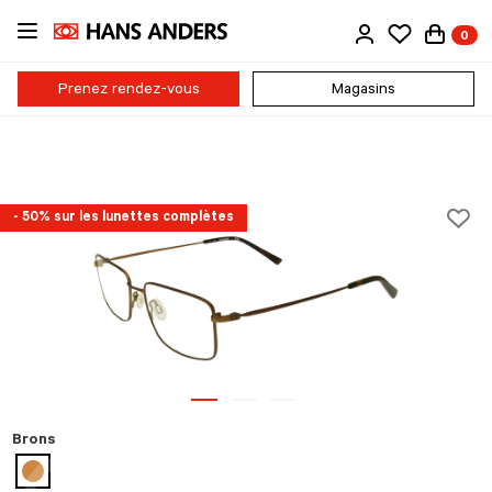
Passer
0
au
contenu
principal
Prenez rendez-vous
Magasins
- 50% sur les lunettes complètes
Brons