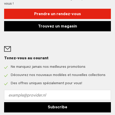
vous !
Prendre un rendez-vous
Trouvez un magasin
Tenez-vous au courant
Ne manquez jamais nos meilleures promotions
Check
icon
Découvrez nos nouveaux modèles et nouvelles collections
Check
icon
Des offres uniques spécialement pour vous!
Check
icon
Email
address
Subscribe