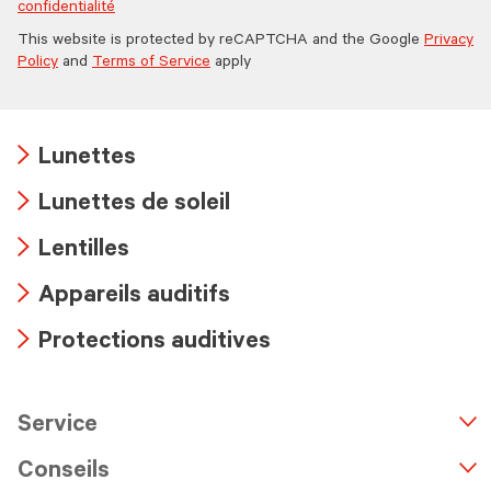
confidentialité
This website is protected by reCAPTCHA and the Google
Privacy
Policy
and
Terms of Service
apply
Lunettes
Arrow
Lunettes de soleil
icon
Arrow
Lentilles
icon
Arrow
Appareils auditifs
icon
Arrow
Protections auditives
icon
Arrow
icon
Service
n
A
r
r
o
w
i
c
o
Conseils