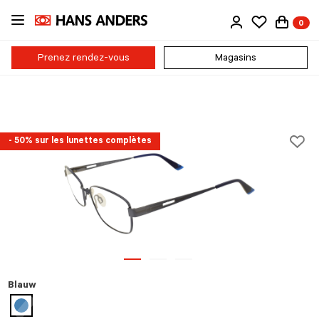
Passer
0
au
contenu
principal
Prenez rendez-vous
Magasins
- 50% sur les lunettes complètes
Blauw