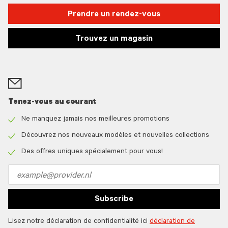
Prendre un rendez-vous
Trouvez un magasin
Tenez-vous au courant
Ne manquez jamais nos meilleures promotions
Check
icon
Découvrez nos nouveaux modèles et nouvelles collections
Check
icon
Des offres uniques spécialement pour vous!
Check
icon
Email
address
Subscribe
Lisez notre déclaration de confidentialité ici
déclaration de